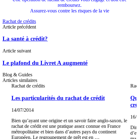
remboursez.
Assurez-vous contre les risques de la vie
Rachat de crédits
Navigation
Article précédent
des
articles
La santé à crédit?
Article suivant
Le plafond du Livret A augmenté
Blog & Guides
Articles similaires
Rachat de crédits
Rach
Les particularités du rachat de crédit
Que
cré
14/07/2014
16/
Bien qu’ayant une origine et un savoir faire anglo-saxon, le
rachat de crédit est une pratique assez connue en France
Dimi
métropolitaine et bien dans d’autres pays du continent
d’em
Européen. Le regroupement de prêt est en …
mais