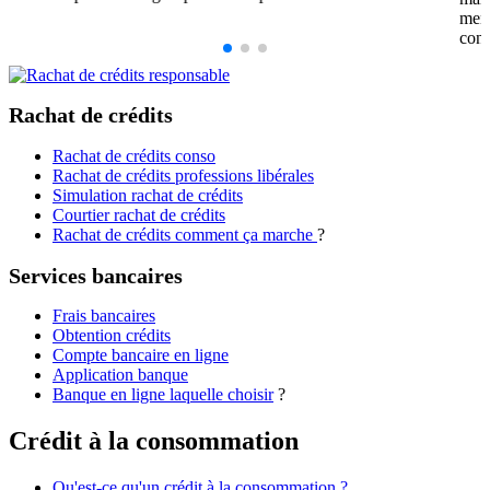
mens
con
Rachat de crédits
Rachat de crédits conso
Rachat de crédits professions libérales
Simulation rachat de crédits
Courtier rachat de crédits
Rachat de crédits comment ça marche
?
Services bancaires
Frais bancaires
Obtention crédits
Compte bancaire en ligne
Application banque
Banque en ligne laquelle choisir
?
Crédit à la consommation
Qu'est-ce qu'un crédit à la consommation ?