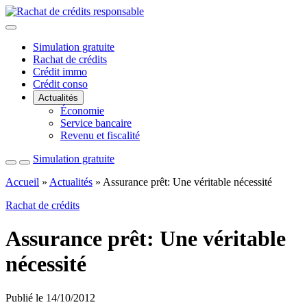
Fermer
le
Simulation gratuite
menu
Rachat de crédits
Crédit immo
Crédit conso
Actualités
Économie
Service bancaire
Revenu et fiscalité
Simulation gratuite
Recherche
Menu
Accueil
»
Actualités
»
Assurance prêt: Une véritable nécessité
Rachat de crédits
Assurance prêt: Une véritable
nécessité
Publié le 14/10/2012