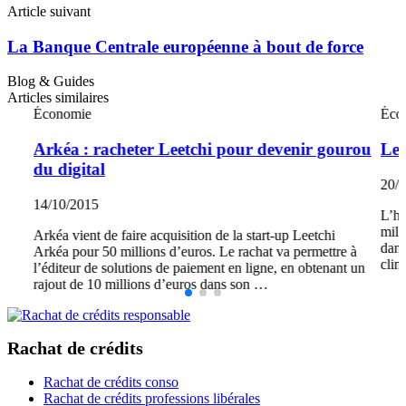
Article suivant
La Banque Centrale européenne à bout de force
Blog & Guides
Articles similaires
Économie
Éco
Arkéa : racheter Leetchi pour devenir gourou
Le 
du digital
20/
14/10/2015
L’hi
mill
Arkéa vient de faire acquisition de la start-up Leetchi
dans
Arkéa pour 50 millions d’euros. Le rachat va permettre à
clim
l’éditeur de solutions de paiement en ligne, en obtenant un
rajout de 10 millions d’euros dans son …
Rachat de crédits
Rachat de crédits conso
Rachat de crédits professions libérales