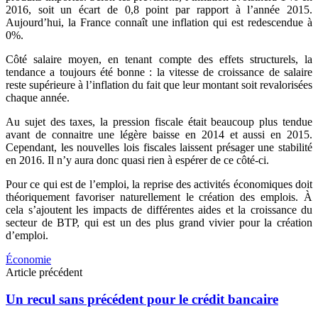
2016, soit un écart de 0,8 point par rapport à l’année 2015.
Aujourd’hui, la France connaît une inflation qui est redescendue à
0%.
Côté salaire moyen, en tenant compte des effets structurels, la
tendance a toujours été bonne : la vitesse de croissance de salaire
reste supérieure à l’inflation du fait que leur montant soit revalorisées
chaque année.
Au sujet des taxes, la pression fiscale était beaucoup plus tendue
avant de connaitre une légère baisse en 2014 et aussi en 2015.
Cependant, les nouvelles lois fiscales laissent présager une stabilité
en 2016. Il n’y aura donc quasi rien à espérer de ce côté-ci.
Pour ce qui est de l’emploi, la reprise des activités économiques doit
théoriquement favoriser naturellement le création des emplois. À
cela s’ajoutent les impacts de différentes aides et la croissance du
secteur de BTP, qui est un des plus grand vivier pour la création
d’emploi.
Économie
Navigation
Article précédent
des
articles
Un recul sans précédent pour le crédit bancaire