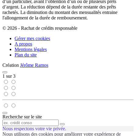
d’un particulier, avant l’obtention d’un ou de plusieurs prêts
d’argent. La réduction dépend de la durée restante des prêts
rachetés. La diminution du montant des mensualités entraine
l'allongement de la durée de remboursement.
© 2026 - Rachat de crédits responsable
Gérer mes cookies
A propos
Mentions légales
Plan du site
Création
Jérôme Ramos
Fermer
1
sur
3
Fermer
Recherche sur le site
le
formulaire
Recherche
Nous respectons votre vie privée.
de
recherche
Nous utilisons des cookies pour améliorer votre expérience de