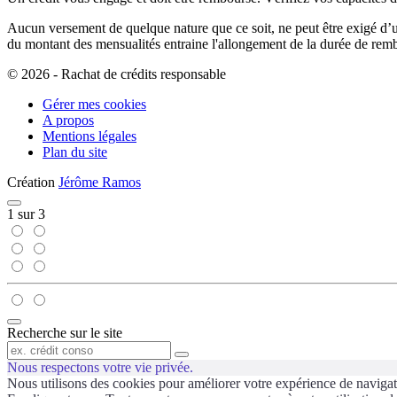
Aucun versement de quelque nature que ce soit, ne peut être exigé d’un
du montant des mensualités entraine l'allongement de la durée de re
© 2026 - Rachat de crédits responsable
Gérer mes cookies
A propos
Mentions légales
Plan du site
Création
Jérôme Ramos
Fermer
1
sur
3
Fermer
Recherche sur le site
le
formulaire
Recherche
Nous respectons votre vie privée.
de
recherche
Nous utilisons des cookies pour améliorer votre expérience de navigatio