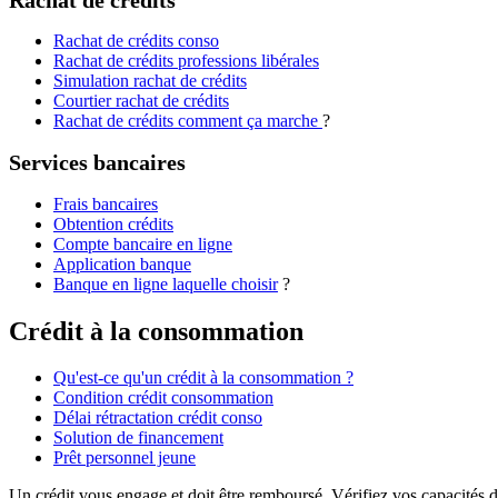
Rachat de crédits conso
Rachat de crédits professions libérales
Simulation rachat de crédits
Courtier rachat de crédits
Rachat de crédits comment ça marche
?
Services bancaires
Frais bancaires
Obtention crédits
Compte bancaire en ligne
Application banque
Banque en ligne laquelle choisir
?
Crédit à la consommation
Qu'est-ce qu'un crédit à la consommation ?
Condition crédit consommation
Délai rétractation crédit conso
Solution de financement
Prêt personnel jeune
Un crédit vous engage et doit être remboursé. Vérifiez vos capacités