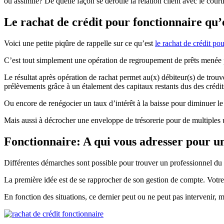
ou assimilé? De quelle façon se déroule la relation client avec le courti
Le rachat de crédit pour fonctionnaire qu’e
Voici une petite piqûre de rappelle sur ce qu’est
le rachat de crédit pou
C’est tout simplement une opération de regroupement de prêts menée pa
Le résultat après opération de rachat permet au(x) débiteur(s) de trouv
prélèvements grâce à un étalement des capitaux restants dus des crédit
Ou encore de renégocier un taux d’intérêt à la baisse pour diminuer le 
Mais aussi à décrocher une enveloppe de trésorerie pour de multiples 
Fonctionnaire: A qui vous adresser pour un
Différentes démarches sont possible pour trouver un professionnel du 
La première idée est de se rapprocher de son gestion de compte. Votre c
En fonction des situations, ce dernier peut ou ne peut pas intervenir, m