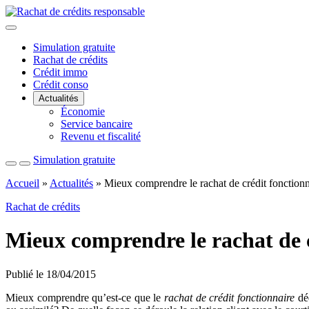
Fermer
le
Simulation gratuite
menu
Rachat de crédits
Crédit immo
Crédit conso
Actualités
Économie
Service bancaire
Revenu et fiscalité
Simulation gratuite
Recherche
Menu
Accueil
»
Actualités
»
Mieux comprendre le rachat de crédit fonctionn
Rachat de crédits
Mieux comprendre le rachat de c
Publié le 18/04/2015
Mieux comprendre qu’est-ce que le
rachat de crédit fonctionnaire
déd