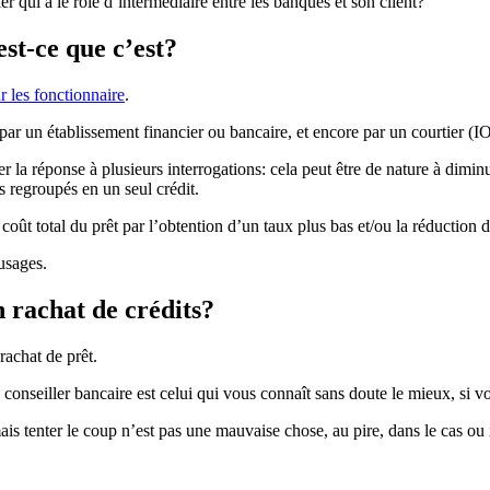
er qui a le rôle d’intermédiaire entre les banques et son client?
st-ce que c’est?
r les fonctionnaire
.
r un établissement financier ou bancaire, et encore par un courtier (IO
er la réponse à plusieurs interrogations: cela peut être de nature à dim
s regroupés en un seul crédit.
coût total du prêt par l’obtention d’un taux plus bas et/ou la réduction 
usages.
 rachat de crédits?
rachat de prêt.
onseiller bancaire est celui qui vous connaît sans doute le mieux, si vou
ais tenter le coup n’est pas une mauvaise chose, au pire, dans le cas ou i